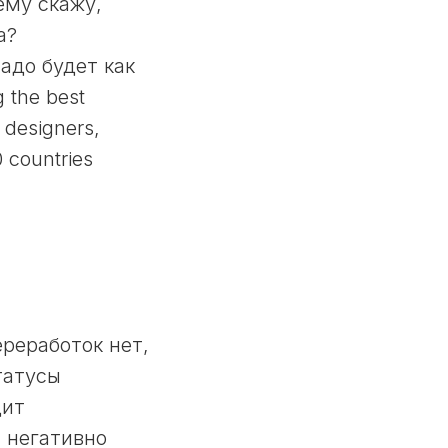
ему скажу,
а?
адо будет как
 the best
 designers,
 countries
реработок нет,
татусы
дит
 негативно