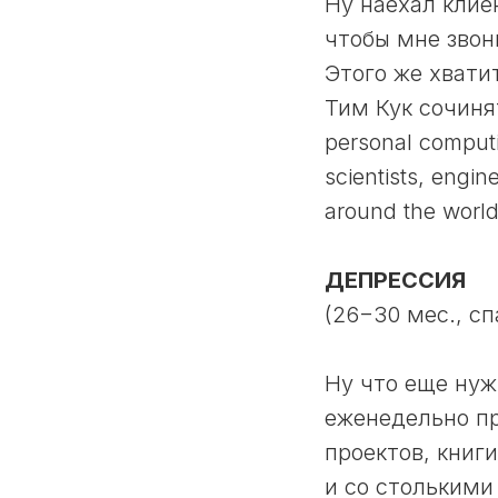
Ну наехал клие
чтобы мне звони
Этого же хвати
Тим Кук сочинят
personal computi
scientists, engi
around the world
ДЕПРЕССИЯ
(26−30 мес., сп
Ну что еще нуж
еженедельно п
проектов, книг
и со столькими