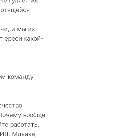
 Не гуляет же
ботящейся
чи, и мы их
т ереси какой-
аем команду
ечество
 Почему вообще
йте работать.
ИЯ. Мдаааа,