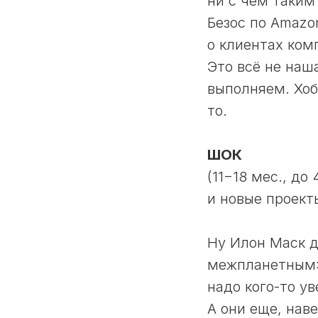
ни с чем таким
Безос по Amazo
о клиентах ком
Это всё не наш
выполняем. Хоба
то.
ШОК
(11−18 мес., д
и новые проект
Ну Илон Маск д
межпланетным»?
надо кого-то у
А они еще, нав