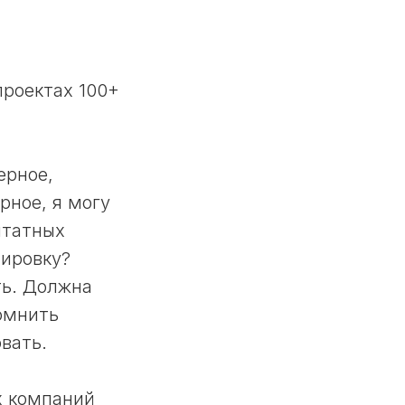
проектах 100+
ерное,
рное, я могу
штатных
лировку?
ть. Должна
помнить
вать.
х компаний