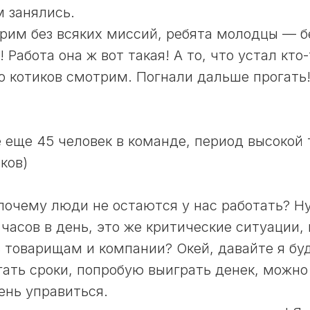
 занялись.
рим без всяких миссий, ребята молодцы — б
 Работа она ж вот такая! А то, что устал кто-
о котиков смотрим. Погнали дальше прогать
сё еще 45 человек в команде, период высокой
ков)
почему люди не остаются у нас работать? Н
 часов в день, это же критические ситуации,
 товарищам и компании? Окей, давайте я бу
гать сроки, попробую выиграть денек, можно б
день управиться.