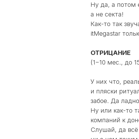
Ну да, а потом
а не секта!
Как-то так звуч
itMegastar толь
ОТРИЦАНИЕ
(1−10 мес., до 
У них что, реа
и пляски ритуа
забое. Да ладно
Ну или как-то 
компаний к дон
Слушай, да всё