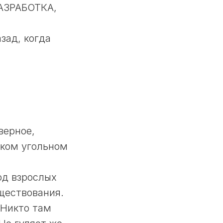
РАЗРАБОТКА,
зад, когда
верное,
ском угольном
од взрослых
ществования.
 Никто там