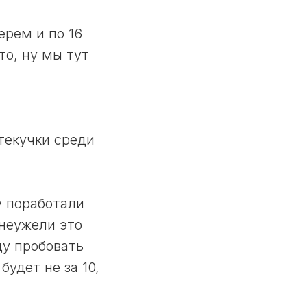
ерем и по 16
то, ну мы тут
!
 текучки среди
у поработали
 неужели это
ду пробовать
удет не за 10,