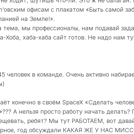
 не ходит, шутишь что-ли. Это ж не балаган.
n’овским офисам с плакатом «Быть самой за
панией на Земле!».
а тема, мы профессионалы, нам подавай зада
-Хоба, хаба-хаба сайт готов. Не надо нам ту
о 45 человек в команде. Очень активно набир
ы)
аёт конечно в своём SpaceX «Сделать челов
?? А нельзя просто работу начать делать?
вещевать, ребят? Мы тут РАБОТАЕМ, вот дава
ерное, год обсуждали КАКАЯ ЖЕ У НАС МИСС