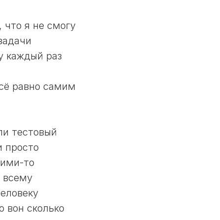
 что я не смогу
 задачи
у каждый раз
всё равно самим
ли тестовый
и просто
кими-то
с всему
человеку
о вон сколько