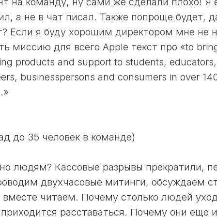
нт на команду, ну сами же сделали плохо! Я 
л, а не в чат писал. Также попроще будет, д
т? Если я буду хорошим директором мне не н
ь миссию для всего Apple текст про «to bring
ng products and support to students, educators,
neers, businesspersons and consumers in over 140
.»
ад до 35 человек в команде)
но людям? Кассовые разрывы прекратили, пе
роводим двухчасовые митинги, обсуждаем с
и вместе читаем. Почему столько людей ухо
 приходится расставаться. Почему они еще и